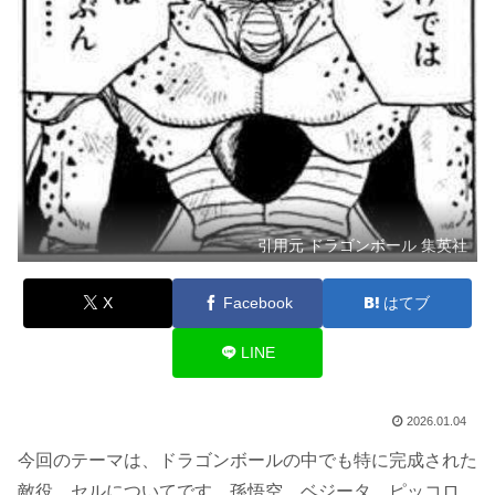
引用元 ドラゴンボール 集英社
X
Facebook
はてブ
LINE
2026.01.04
今回のテーマは、ドラゴンボールの中でも特に完成された
敵役、セルについてです。孫悟空、ベジータ、ピッコロ、