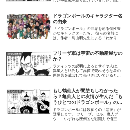
しい争奪戦を繰り広げていました。両者
の目的は同じ――永遠の命（不老不死）
を手に入れること。しかし、その動機は
まったく異なるものでした。フリーザは
ドラゴンボールのキャラクター名
設定の考察
宇宙の帝王としての永遠の...
の由来
『ドラゴンボール』の世界を彩る個性豊
かなキャラクターたち。 彼らの名前に
は、作者・鳥山明先生による「わかりや
すくてユニーク」な統一ルールが隠され
ています。「サイヤ人は野菜」「ブルマ
一家は下着」というのは有名ですが、実
フリーザ軍は宇宙の不動産屋なの
設定の考察
はレッドリボン軍の幹部や...
か？
ラディッツの説明によるとサイヤ人は、
異星人と結託して高値で売れそうな星の
原住民を滅ぼして売りさばいているとの
ことでした。そしてこの「異星人」がフ
リーザ軍を指しているのか、フリーザ軍
が取引している別の宇宙人を指している
もし鶴仙人が闇堕ちしなかった
設定の考察
のかによっても多少解釈が...
ら？亀仙人との友情が生んだ「も
うひとつのドラゴンボール」の可
能性
ドラゴンボールには数多くの「悪役」が
登場します。 フリーザ、セル、魔人ブ
ウ……いずれも圧倒的な戦闘力で悟空た
ちの前に立ちはだかった強敵であり、同
時に魅力的なキャラクターです。しか