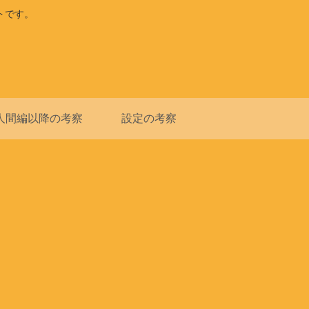
トです。
人間編以降の考察
設定の考察