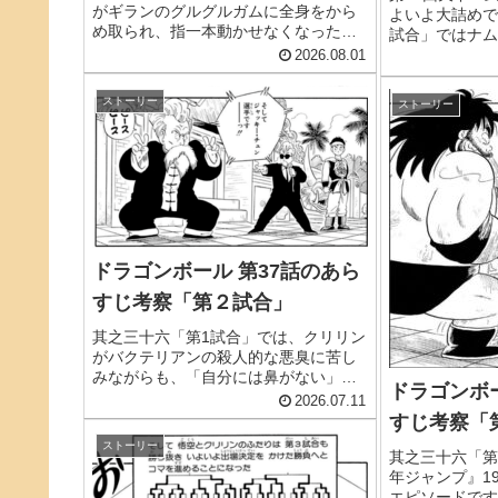
がギランのグルグルガムに全身をから
よいよ大詰めで
め取られ、指一本動かせなくなったと
試合」ではナム
ころで幕を閉じました。翼で空を飛べ
作戦を跳ね返し
2026.08.01
るギランに場外負けはなく、対する悟
本戦トーナメン
空は身動きが取れない——第21回天下
あと一つとなり
ストーリー
ストーリー
一武道会の一回戦で、悟空はこの大...
が待ちわびていた
ドラゴンボール 第37話のあら
すじ考察「第２試合」
其之三十六「第1試合」では、クリリン
がバクテリアンの殺人的な悪臭に苦し
みながらも、「自分には鼻がない」と
ドラゴンボー
いう身も蓋もない事実を武器に逆転勝
2026.07.11
利を収めました。天下一武道会・本戦
すじ考察「
の開幕戦としては、笑いと意外性に満
ストーリー
ちた一戦だったと言えるでしょう。
其之三十六「第
そ...
年ジャンプ』19
エピソードです