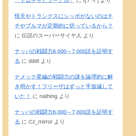
「ヤムチャとプーアル」
に
I[アイ]
より
悟天やトランクスにシッポがないのはチ
チやブルマが定期的に切っているから？
に
伝説のスーパーサイヤ人
より
ナッパの戦闘力6,000～7,000説を証明す
る
に
dddt
より
ナメック星編の戦闘力の謎を論理的に解
き明かす！フリーザはずっと手加減して
いた！
に
nathing
より
ナッパの戦闘力6,000～7,000説を証明す
る
に
Cz_mirror
より