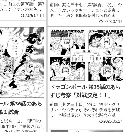
す。前回の第38話「第3
前回の其之三十七「第2試合」では、ヤ
がランファンのお色気
ムチャがジャッキー・チュンと激突し
て勝ち上がり、これで
ました。狼牙風風拳を封じられた末、
2026.07.18
トの1回戦も残すところ
ヤムチャは片手の風圧一発で武舞台の
2026.07.12
ました。そう、みんな
外へ押し出され、あっけない敗北。
主人公・孫...
「あの老人は何者なのか」という不穏
ストーリー
な余韻を残したまま、大会は次の試合
へ...
ドラゴンボール 第35話のあら
すじ考察「対戦決定！！」
ル 第36話のあら
前回（其之三十四）では、悟空・クリ
リン・ヤムチャがそれぞれ予選を突破
第１試合」
し、本戦出場という大きな関門を越え
ました。長い旅を経て、いよいよ修行
１試合」は、『週刊少
2026.06.27
の成果を試す舞台が整ったわけです。
85年36号に掲載された
そして迎えた今回、其之三十五「対戦
。前回の其之三十五