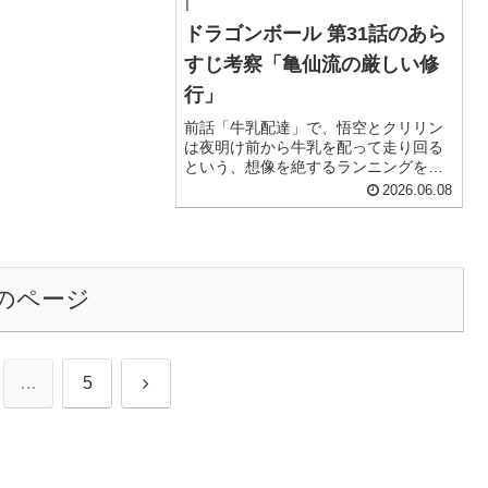
ドラゴンボール 第31話のあら
すじ考察「亀仙流の厳しい修
行」
前話「牛乳配達」で、悟空とクリリン
は夜明け前から牛乳を配って走り回る
という、想像を絶するランニングを体
験しました。読者の多くは「いやい
2026.06.08
や、いくらなんでも牛乳配達が修行っ
て」と笑いながらページをめくったは
ずです。ところが本話「亀仙流の厳し
い修...
のページ
次
…
5
へ