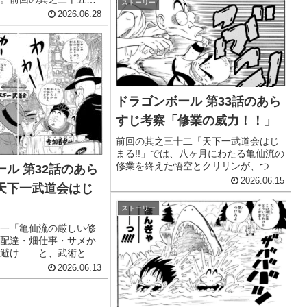
ストーリー
決定！！」。タイトルが示すとおり、
」で、予選を勝ち抜い
2026.06.28
こ...
戦の組み合わせがくじ引
よいよ天下一武道会・
ります。栄えある...
ドラゴンボール 第33話のあら
すじ考察「修業の威力！！」
前回の其之三十二「天下一武道会はじ
まる!!」では、八ヶ月にわたる亀仙流の
修業を終えた悟空とクリリンが、つい
ル 第32話のあら
にパパイヤ島の天下一武道会会場へと
2026.06.15
天下一武道会はじ
乗り込みました。長い修業のあいだ背
負わされ続けた重い甲羅をようやく脱
ストーリー
ぎ捨て、二人がその成果を初めて見...
一「亀仙流の厳しい修
配達・畑仕事・サメか
避け……と、武術とは
える日課に明け暮れる
2026.06.13
の姿を追った。そして
二「天下一武道会はじ
トル通り、物語はいよ...