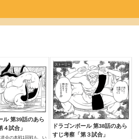
ストーリー
ル 第39話のあら
ドラゴンボール 第38話のあら
第４試合」
すじ考察「第３試合」
武道会の本戦1回戦も、い