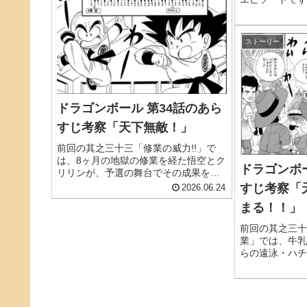
「対戦決定！！
た8名による本
きで決定し、い
ストーリー
本戦の幕が上が
ドラゴンボール 第34話のあら
すじ考察「天下無敵！」
前回の其之三十三「修業の威力!!」で
は、8ヶ月の地獄の修業を経た悟空とク
ドラゴンボー
リリンが、予選の舞台でその成果を爆
発させました。「実戦の稽古など一度
すじ考察「
2026.06.24
もしていない」と不安に震えていたク
まる！！」
リリンが、いざ戦えばあっさり相手を
退けてしまう──あの痛快な驚きの...
前回の其之三十
業」では、牛乳
らの遠泳・ハチ
およそ無縁に見
悟空とクリリン
今回、其之三十
まる!!」。タイ