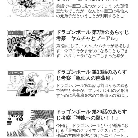
前話で牛魔王に見つかってしまった孫悟
空たちでしたが、なんと牛魔王は亀仙人
の元弟子だということが判明するところ
から第12話は始まります。どうやら、亀
仙人の一番弟子が悟空の育ての親である
孫悟飯で、二番弟子が牛魔王とのこと。
ドラゴンボール 第7話のあらすじ
ストーリー
しかし孫悟飯は分かりま...
考察「ヤムチャとプーアル」
第7話にして、ついにヤムチャが登場しま
す。今でこそかませ役になることもでき
ず、ネタキャラになってしまった感があ
りますが、登場当初は強敵として登場
し、鳥山先生次第では悟空のライバル的
なポジションになる可能性もあったと思
ドラゴンボール 第13話のあらす
ストーリー
います。といっても、スト...
じ考察「亀仙人の芭蕉扇」
ドラゴンボール第13話は前回からの続き
で悟空とチチが、フライパン山の火を消
すために芭蕉扇を求めて亀仙人の元は向
かう話です。二人は無事に亀仙人の家ま
で行くことができますが、なんと芭蕉扇
は亀仙人が捨ててしまっていたため借り
ドラゴンボール 第20話のあらす
ストーリー
ることができず、結果的...
じ考察「神龍への願い！！」
今回は、ドラゴンボールという物語にお
ける「最初のクライマックス」にして、
作品の方向性を決定づけたエピソード、