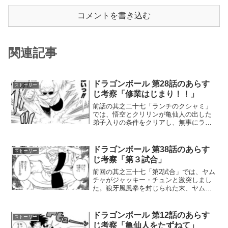
コメントを書き込む
関連記事
ドラゴンボール 第28話のあらす
ストーリー
じ考察「修業はじまり！！」
前話の其之二十七「ランチのクシャミ」
では、悟空とクリリンが亀仙人の出した
弟子入りの条件をクリアし、無事にラン
チという女の子を連れて帰ることに成功
しました。しかし、ランチにはくしゃみ
をすると凶暴な金髪の人格に変わってし
ドラゴンボール 第38話のあらす
ストーリー
まうという厄介な体質があ...
じ考察「第３試合」
前回の其之三十七「第2試合」では、ヤム
チャがジャッキー・チュンと激突しまし
た。狼牙風風拳を封じられた末、ヤムチ
ャは片手の風圧一発で武舞台の外へ押し
出され、あっけない敗北。「あの老人は
何者なのか」という不穏な余韻を残した
ドラゴンボール 第12話のあらす
ストーリー
まま、大会は次の試合へ...
じ考察「亀仙人をたずねて」