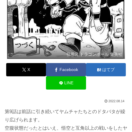
引用元 ドラゴンボール 集英社
X
Facebook
はてブ
LINE
2022.08.14
第9話は前話に引き続いてヤムチャたちとのドタバタが繰
り広げられます。
空腹状態だったとはいえ、悟空と互角以上の戦いをしたヤ