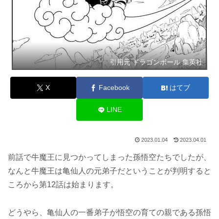
引用元 ドラゴンボール 集英社
X
Facebook
はてブ
LINE
2023.01.04
2023.04.01
前話で牛魔王に見つかってしまった孫悟空たちでしたが、
なんと牛魔王は亀仙人の元弟子だということが判明すると
ころから第12話は始まります。
どうやら、亀仙人の一番弟子が悟空の育ての親である孫悟