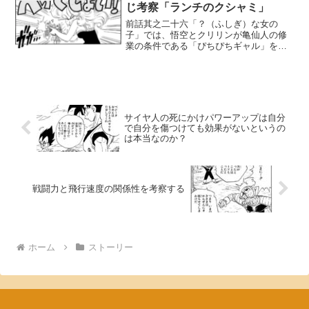
ています。ですが、本当の...
じ考察「ランチのクシャミ」
前話其之二十六「？（ふしぎ）な女の
子」では、悟空とクリリンが亀仙人の修
業の条件である「ぴちぴちギャル」を探
しに出かけ、街で警察に追われていた不
思議な女の子——ランチと遭遇しまし
た。金髪で凶暴だったランチは、髪が鼻
にかかったことでクシャミをし...
サイヤ人の死にかけパワーアップは自分
で自分を傷つけても効果がないというの
は本当なのか？
戦闘力と飛行速度の関係性を考察する
ホーム
ストーリー