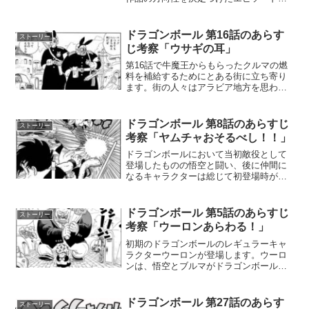
原作コミックス第20話「神龍（シェンロ
ン）への願い！！」を徹底考察します。
「ギャルのパンティおくれーーー
ドラゴンボール 第16話のあらす
ストーリー
っ！！！！！」あまりにも有名...
じ考察「ウサギの耳」
第16話で牛魔王からもらったクルマの燃
料を補給するためにとある街に立ち寄り
ます。街の人々はアラビア地方を思わせ
るような服装をしていたり、街の雰囲気
もどこか中央アジアや中東を思わせるよ
うな雰囲気がありますね。このブログ記
ドラゴンボール 第8話のあらすじ
ストーリー
事を書くために久しぶり...
考察「ヤムチャおそるべし！！」
ドラゴンボールにおいて当初敵役として
登場したものの悟空と闘い、後に仲間に
なるキャラクターは総じて初登場時が活
躍のピークだったりします。ヤムチャは
そのパターンの嚆矢ともいえるキャラク
ターだと言えるでしょう。第8話において
ドラゴンボール 第5話のあらすじ
ストーリー
悟空とヤムチャははじめ...
考察「ウーロンあらわる！」
初期のドラゴンボールのレギュラーキャ
ラクターウーロンが登場します。ウーロ
ンは、悟空とブルマがドラゴンボールを
探し求めて訪れた村に迷惑をかける敵役
として登場します。ウーロンは知っての
通り、様々な姿に変身できる能力を持っ
ドラゴンボール 第27話のあらす
ストーリー