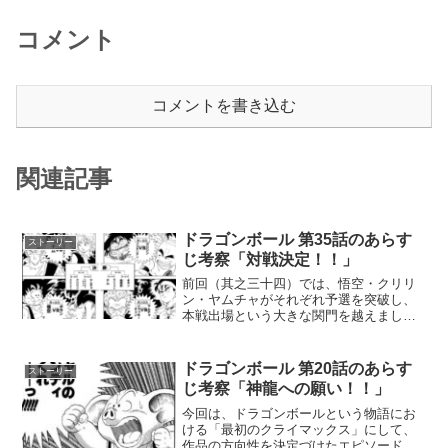
コメント
コメントを書き込む
関連記事
ドラゴンボール 第35話のあらす
ストーリー
じ考察「対戦決定！！」
前回（其之三十四）では、悟空・クリリ
ン・ヤムチャがそれぞれ予選を突破し、
本戦出場という大きな関門を越えまし
た。長い旅を経て、いよいよ修行の成果
を試す舞台が整ったわけです。そして迎
えた今回、其之三十五「対戦決
ドラゴンボール 第20話のあらす
ストーリー
定！！」。タイトルが示すとおり、こ...
じ考察「神龍への願い！！」
今回は、ドラゴンボールという物語にお
ける「最初のクライマックス」にして、
作品の方向性を決定づけたエピソード、