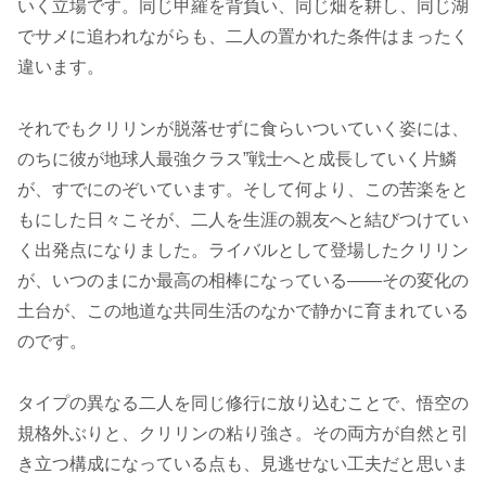
いく立場です。同じ甲羅を背負い、同じ畑を耕し、同じ湖
でサメに追われながらも、二人の置かれた条件はまったく
違います。
それでもクリリンが脱落せずに食らいついていく姿には、
のちに彼が地球人最強クラス”戦士へと成長していく片鱗
が、すでにのぞいています。そして何より、この苦楽をと
もにした日々こそが、二人を生涯の親友へと結びつけてい
く出発点になりました。ライバルとして登場したクリリン
が、いつのまにか最高の相棒になっている――その変化の
土台が、この地道な共同生活のなかで静かに育まれている
のです。
タイプの異なる二人を同じ修行に放り込むことで、悟空の
規格外ぶりと、クリリンの粘り強さ。その両方が自然と引
き立つ構成になっている点も、見逃せない工夫だと思いま