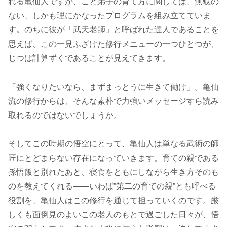
れる亀仙人ですが、こと弟子の育て方に関しては、無駄の
ない、しかも理にかなったプログラムを組み立てていま
す。のちに彼が「武天老師」と呼ばれた達人であることを
思えば、この一見ふざけた修行メニューの一つひとつが、
じつは計算ずくであることが見えてきます。
「強くなりたいなら、まずまっとうに生きて働け」。亀仙
流の修行からは、そんな素朴で力強いメッセージすら読み
取れるのではないでしょうか。
そしてこの時期の悟空にとって、亀仙人は単なる武術の師
匠にとどまらない存在になっていきます。育ての親である
孫悟飯と別れたあと、寝食をともにしながら生き方そのも
のを教えてくれる――いわば”第二の育ての親”とも呼べる
役割を、亀仙人はこの修行を通じて担っていくのです。厳
しくも面倒見のよいこの老人のもとで過ごした日々が、悟