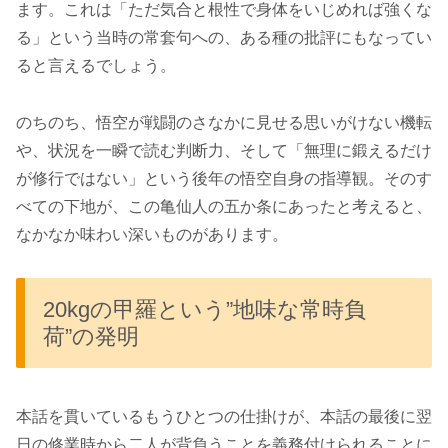
ます。これは「ただ気合と根性で身体をいじめれば強くな
る」という当時の常套句への、ある種の批評にもなってい
ると言えるでしょう。
のちのち、悟空が戦闘のさなかに見せる思いがけない機転
や、状況を一瞬で読む判断力、そして「無理に鍛えるだけ
が修行ではない」という後年の悟空自身の指導観。そのす
べての下地が、この亀仙人の五か条にあったと考えると、
なかなか味わい深いものがあります。
20kgの甲羅という”地味な常時負
荷”の発明
本話を貫いているもうひとつの仕掛けが、本話の最後に翌
日の修業時から二人が背負うことを義務付けられることに