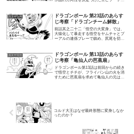
原作コミックス第20話「神龍（シェンロ
ン）への願い！！」を徹底考察します。
「ギャルのパンティおくれーーー
ドラゴンボール 第23話のあらす
ストーリー
っ！！！！！」あまりにも有名...
じ考察「ドラゴンチーム解散」
前話其之二十二「悟空の大変身」では、
大猿化して暴走する悟空をヤムチャとプ
ーアルの連係プレーで鎮め、尻尾を切断
することで元の少年の姿に戻すことに成
功しました。ピラフ城は瓦礫と化し、ピ
ラフ一味の世界征服の野望も潰え、ドラ
ドラゴンボール 第13話のあらす
ストーリー
ゴンボールは神龍の力が使...
じ考察「亀仙人の芭蕉扇」
ドラゴンボール第13話は前回からの続き
で悟空とチチが、フライパン山の火を消
すために芭蕉扇を求めて亀仙人の元は向
かう話です。二人は無事に亀仙人の家ま
で行くことができますが、なんと芭蕉扇
は亀仙人が捨ててしまっていたため借り
ることができず、結果的...
コルド大王はなぜ最終形態に変身しなか
ったのか？