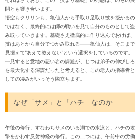
それはさておき、この「技より基礎」の発想は、のちの展
開とも響き合います。
悟空もクリリンも、亀仙人から手取り足取り技を授かるの
ではなく、最終的には師の戦いを見て自分のものとして盗
み取っていきます。基礎さえ徹底的に作り込んでおけば、
技はあとから自分でつかみ取れる――亀仙人は、そこまで
見据えて”あえて教えない”という選択をしているのです。
一見すると意地の悪い岩の課題が、じつは弟子の伸びしろ
を最大化する深謀だったと考えると、この老人の指導者と
しての凄みがいっそう際立ちます。
なぜ「サメ」と「ハチ」なのか
午後の修行、すなわちサメのいる湖での水泳と、ハチの攻
撃をかわす反射神経の修行。この二つには、午前中の労働