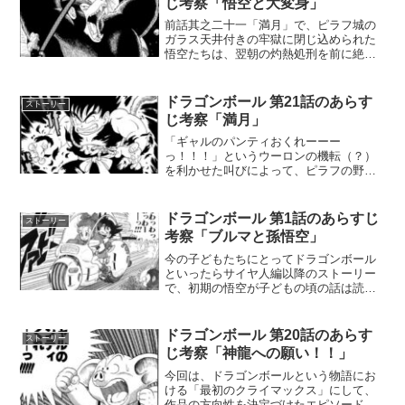
じ考察「悟空と大変身」
前話其之二十一「満月」で、ピラフ城の
ガラス天井付きの牢獄に閉じ込められた
悟空たちは、翌朝の灼熱処刑を前に絶望
的な状況に追い込まれていました。しか
し、満月を目にした悟空が巨大な大猿へ
と変身し、制御不能のまま城を破壊し始
ドラゴンボール 第21話のあらす
ストーリー
める——という衝撃のラス...
じ考察「満月」
「ギャルのパンティおくれーーー
っ！！！」というウーロンの機転（？）
を利かせた叫びによって、ピラフの野望
が打ち砕かれた前回。続く第21話「満
月」は、初期ドラゴンボールにおける最
大の「謎」が明かされる、まさに物語の
ドラゴンボール 第1話のあらすじ
ストーリー
転換点とも言えるエピソードです...
考察「ブルマと孫悟空」
今の子どもたちにとってドラゴンボール
といったらサイヤ人編以降のストーリー
で、初期の悟空が子どもの頃の話は読ん
だことがないという子も多いんじゃない
かと思います。このブログでは主にドラ
ゴンボールの謎について考察をしていま
ドラゴンボール 第20話のあらす
ストーリー
すが、無印ドラゴンボール...
じ考察「神龍への願い！！」
今回は、ドラゴンボールという物語にお
ける「最初のクライマックス」にして、
作品の方向性を決定づけたエピソード、